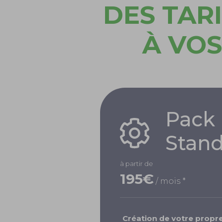
DES TAR
À VOS
Pack
Stan
à partir de
195€
/ mois *
Création de votre propr