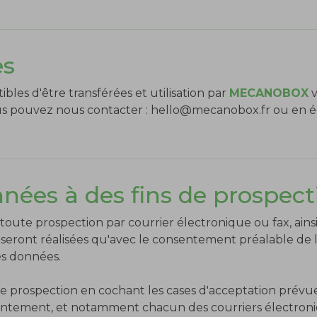
es
les d'être transférées et utilisation par
MECANOBOX
v
us pouvez nous contacter :
hello@mecanobox.fr
ou en éc
onnées à des fins de prospect
oute prospection par courrier électronique ou fax, ains
 seront réalisées qu'avec le consentement préalable de l
ses données.
 prospection en cochant les cases d'acceptation prévues à
ntement, et notamment chacun des courriers électronique