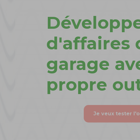
Développez
d'affaires
garage av
propre out
Je veux tester l'o